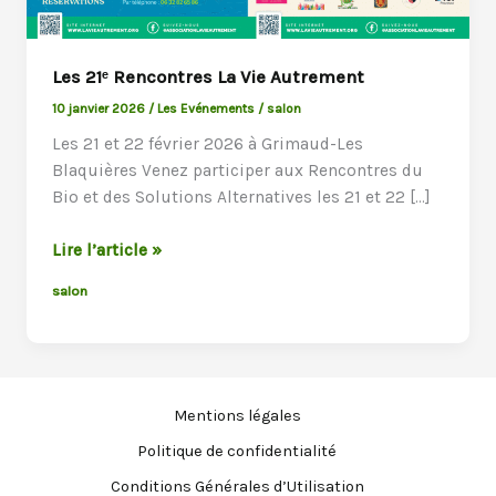
Les 21ᵉ Rencontres La Vie Autrement
10 janvier 2026
/
Les Evénements
/
salon
Les 21 et 22 février 2026 à Grimaud-Les
Blaquières Venez participer aux Rencontres du
Bio et des Solutions Alternatives les 21 et 22 […]
Les
Lire l’article »
21ᵉ
salon
Rencontres
La
Vie
Autrement
Mentions légales
Politique de confidentialité
Conditions Générales d’Utilisation