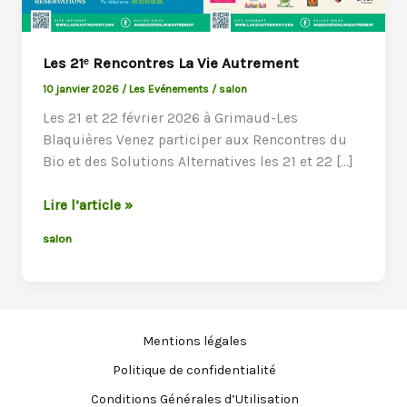
Les 21ᵉ Rencontres La Vie Autrement
10 janvier 2026
/
Les Evénements
/
salon
Les 21 et 22 février 2026 à Grimaud-Les
Blaquières Venez participer aux Rencontres du
Bio et des Solutions Alternatives les 21 et 22 […]
Les
Lire l’article »
21ᵉ
salon
Rencontres
La
Vie
Autrement
Mentions légales
Politique de confidentialité
Conditions Générales d’Utilisation