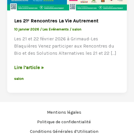
Les 21ᵉ Rencontres La Vie Autrement
10 janvier 2026
/
Les Evénements
/
salon
Les 21 et 22 février 2026 à Grimaud-Les
Blaquières Venez participer aux Rencontres du
Bio et des Solutions Alternatives les 21 et 22 […]
Les
Lire l’article »
21ᵉ
salon
Rencontres
La
Vie
Autrement
Mentions légales
Politique de confidentialité
Conditions Générales d’Utilisation