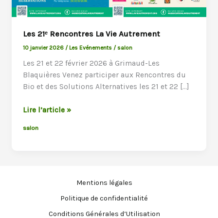
Les 21ᵉ Rencontres La Vie Autrement
10 janvier 2026
/
Les Evénements
/
salon
Les 21 et 22 février 2026 à Grimaud-Les
Blaquières Venez participer aux Rencontres du
Bio et des Solutions Alternatives les 21 et 22 […]
Les
Lire l’article »
21ᵉ
salon
Rencontres
La
Vie
Autrement
Mentions légales
Politique de confidentialité
Conditions Générales d’Utilisation