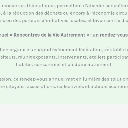
u rencontres thématiques permettent d’aborder concrètemen
ité, à la réduction des déchets ou encore à l’économie cir
s ou des porteurs d’initiatives locales, et favorisent le di
el « Rencontres de la Vie Autrement » : un rendez-vous
ion organise un grand événement fédérateur, véritable tem
siteurs, réunit exposants, intervenants, ateliers particip
habiter, consommer et produire autrement.
ion, ce rendez-vous annuel met en lumière des solutions c
re citoyens, associations, collectivités et acteurs écono