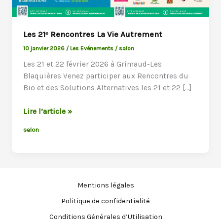
Les 21ᵉ Rencontres La Vie Autrement
10 janvier 2026
/
Les Evénements
/
salon
Les 21 et 22 février 2026 à Grimaud-Les
Blaquières Venez participer aux Rencontres du
Bio et des Solutions Alternatives les 21 et 22 […]
Les
Lire l’article »
21ᵉ
salon
Rencontres
La
Vie
Autrement
Mentions légales
Politique de confidentialité
Conditions Générales d’Utilisation