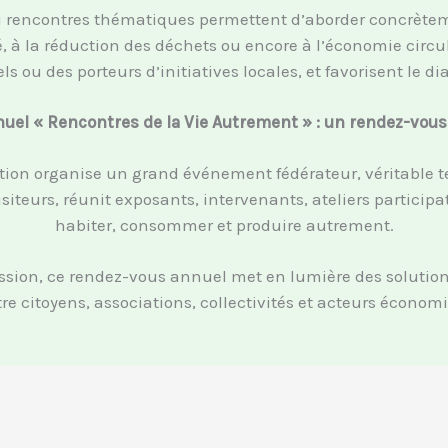
u rencontres thématiques permettent d’aborder concrètemen
ité, à la réduction des déchets ou encore à l’économie cir
s ou des porteurs d’initiatives locales, et favorisent le di
el « Rencontres de la Vie Autrement » : un rendez-vous
ion organise un grand événement fédérateur, véritable tem
siteurs, réunit exposants, intervenants, ateliers particip
habiter, consommer et produire autrement.
ion, ce rendez-vous annuel met en lumière des solutions c
re citoyens, associations, collectivités et acteurs écono