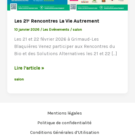
Les 21ᵉ Rencontres La Vie Autrement
10 janvier 2026
/
Les Evénements
/
salon
Les 21 et 22 février 2026 à Grimaud-Les
Blaquières Venez participer aux Rencontres du
Bio et des Solutions Alternatives les 21 et 22 […]
Les
Lire l’article »
21ᵉ
salon
Rencontres
La
Vie
Autrement
Mentions légales
Politique de confidentialité
Conditions Générales d’Utilisation