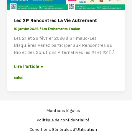
Les 21ᵉ Rencontres La Vie Autrement
10 janvier 2026
/
Les Evénements
/
salon
Les 21 et 22 février 2026 à Grimaud-Les
Blaquières Venez participer aux Rencontres du
Bio et des Solutions Alternatives les 21 et 22 […]
Les
Lire l’article »
21ᵉ
salon
Rencontres
La
Vie
Autrement
Mentions légales
Politique de confidentialité
Conditions Générales d’Utilisation