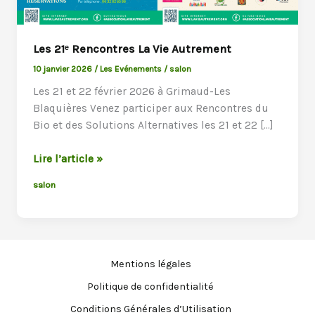
Les 21ᵉ Rencontres La Vie Autrement
10 janvier 2026
/
Les Evénements
/
salon
Les 21 et 22 février 2026 à Grimaud-Les
Blaquières Venez participer aux Rencontres du
Bio et des Solutions Alternatives les 21 et 22 […]
Les
Lire l’article »
21ᵉ
salon
Rencontres
La
Vie
Autrement
Mentions légales
Politique de confidentialité
Conditions Générales d’Utilisation