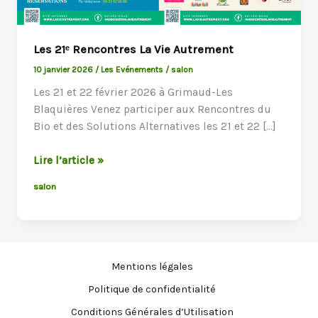
Les 21ᵉ Rencontres La Vie Autrement
10 janvier 2026
/
Les Evénements
/
salon
Les 21 et 22 février 2026 à Grimaud-Les
Blaquières Venez participer aux Rencontres du
Bio et des Solutions Alternatives les 21 et 22 […]
Les
Lire l’article »
21ᵉ
salon
Rencontres
La
Vie
Autrement
Mentions légales
Politique de confidentialité
Conditions Générales d’Utilisation