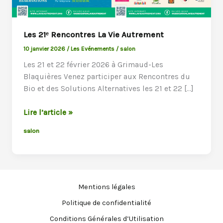
Les 21ᵉ Rencontres La Vie Autrement
10 janvier 2026
/
Les Evénements
/
salon
Les 21 et 22 février 2026 à Grimaud-Les
Blaquières Venez participer aux Rencontres du
Bio et des Solutions Alternatives les 21 et 22 […]
Les
Lire l’article »
21ᵉ
salon
Rencontres
La
Vie
Autrement
Mentions légales
Politique de confidentialité
Conditions Générales d’Utilisation