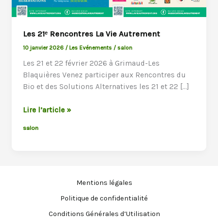
Les 21ᵉ Rencontres La Vie Autrement
10 janvier 2026
/
Les Evénements
/
salon
Les 21 et 22 février 2026 à Grimaud-Les
Blaquières Venez participer aux Rencontres du
Bio et des Solutions Alternatives les 21 et 22 […]
Les
Lire l’article »
21ᵉ
salon
Rencontres
La
Vie
Autrement
Mentions légales
Politique de confidentialité
Conditions Générales d’Utilisation