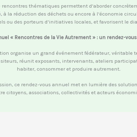
u rencontres thématiques permettent d’aborder concrètemen
ité, à la réduction des déchets ou encore à l’économie cir
s ou des porteurs d’initiatives locales, et favorisent le di
el « Rencontres de la Vie Autrement » : un rendez-vous
ion organise un grand événement fédérateur, véritable tem
siteurs, réunit exposants, intervenants, ateliers particip
habiter, consommer et produire autrement.
ion, ce rendez-vous annuel met en lumière des solutions c
re citoyens, associations, collectivités et acteurs écono