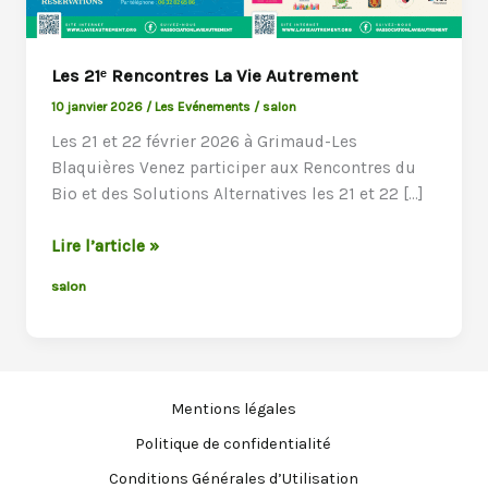
Les 21ᵉ Rencontres La Vie Autrement
10 janvier 2026
/
Les Evénements
/
salon
Les 21 et 22 février 2026 à Grimaud-Les
Blaquières Venez participer aux Rencontres du
Bio et des Solutions Alternatives les 21 et 22 […]
Les
Lire l’article »
21ᵉ
salon
Rencontres
La
Vie
Autrement
Mentions légales
Politique de confidentialité
Conditions Générales d’Utilisation