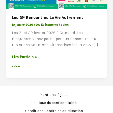
Les 21ᵉ Rencontres La Vie Autrement
10 janvier 2026
/
Les Evénements
/
salon
Les 21 et 22 février 2026 à Grimaud-Les
Blaquières Venez participer aux Rencontres du
Bio et des Solutions Alternatives les 21 et 22 […]
Les
Lire l’article »
21ᵉ
salon
Rencontres
La
Vie
Autrement
Mentions légales
Politique de confidentialité
Conditions Générales d’Utilisation