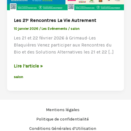
Les 21ᵉ Rencontres La Vie Autrement
10 janvier 2026
/
Les Evénements
/
salon
Les 21 et 22 février 2026 à Grimaud-Les
Blaquières Venez participer aux Rencontres du
Bio et des Solutions Alternatives les 21 et 22 […]
Les
Lire l’article »
21ᵉ
salon
Rencontres
La
Vie
Autrement
Mentions légales
Politique de confidentialité
Conditions Générales d’Utilisation