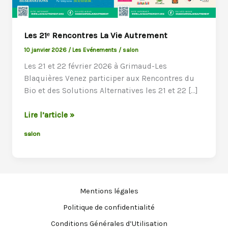
Les 21ᵉ Rencontres La Vie Autrement
10 janvier 2026
/
Les Evénements
/
salon
Les 21 et 22 février 2026 à Grimaud-Les
Blaquières Venez participer aux Rencontres du
Bio et des Solutions Alternatives les 21 et 22 […]
Les
Lire l’article »
21ᵉ
salon
Rencontres
La
Vie
Autrement
Mentions légales
Politique de confidentialité
Conditions Générales d’Utilisation