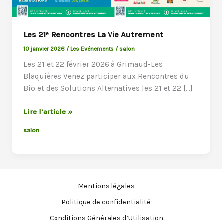
Les 21ᵉ Rencontres La Vie Autrement
10 janvier 2026
/
Les Evénements
/
salon
Les 21 et 22 février 2026 à Grimaud-Les
Blaquières Venez participer aux Rencontres du
Bio et des Solutions Alternatives les 21 et 22 […]
Les
Lire l’article »
21ᵉ
salon
Rencontres
La
Vie
Autrement
Mentions légales
Politique de confidentialité
Conditions Générales d’Utilisation