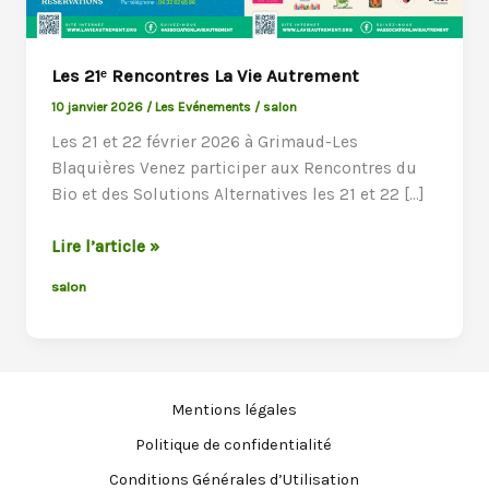
Les 21ᵉ Rencontres La Vie Autrement
10 janvier 2026
/
Les Evénements
/
salon
Les 21 et 22 février 2026 à Grimaud-Les
Blaquières Venez participer aux Rencontres du
Bio et des Solutions Alternatives les 21 et 22 […]
Les
Lire l’article »
21ᵉ
salon
Rencontres
La
Vie
Autrement
Mentions légales
Politique de confidentialité
Conditions Générales d’Utilisation