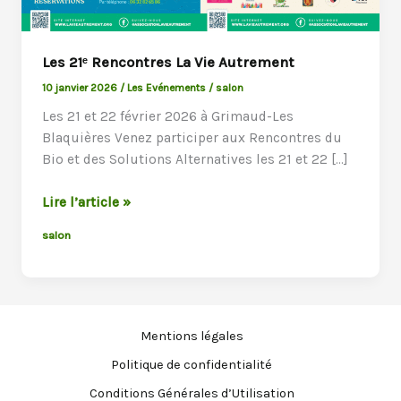
Les 21ᵉ Rencontres La Vie Autrement
10 janvier 2026
/
Les Evénements
/
salon
Les 21 et 22 février 2026 à Grimaud-Les
Blaquières Venez participer aux Rencontres du
Bio et des Solutions Alternatives les 21 et 22 […]
Les
Lire l’article »
21ᵉ
salon
Rencontres
La
Vie
Autrement
Mentions légales
Politique de confidentialité
Conditions Générales d’Utilisation