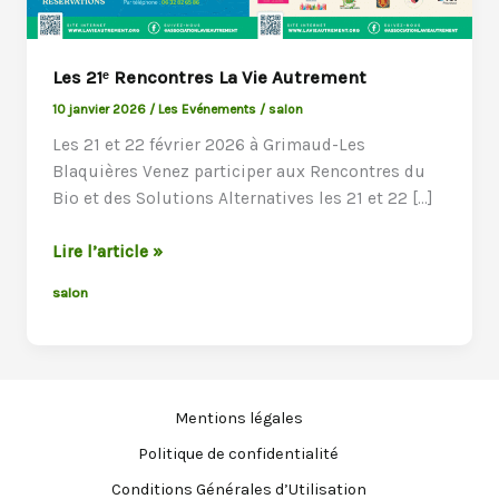
Les 21ᵉ Rencontres La Vie Autrement
10 janvier 2026
/
Les Evénements
/
salon
Les 21 et 22 février 2026 à Grimaud-Les
Blaquières Venez participer aux Rencontres du
Bio et des Solutions Alternatives les 21 et 22 […]
Les
Lire l’article »
21ᵉ
salon
Rencontres
La
Vie
Autrement
Mentions légales
Politique de confidentialité
Conditions Générales d’Utilisation