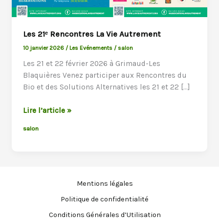
Les 21ᵉ Rencontres La Vie Autrement
10 janvier 2026
/
Les Evénements
/
salon
Les 21 et 22 février 2026 à Grimaud-Les
Blaquières Venez participer aux Rencontres du
Bio et des Solutions Alternatives les 21 et 22 […]
Les
Lire l’article »
21ᵉ
salon
Rencontres
La
Vie
Autrement
Mentions légales
Politique de confidentialité
Conditions Générales d’Utilisation