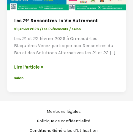
Les 21ᵉ Rencontres La Vie Autrement
10 janvier 2026
/
Les Evénements
/
salon
Les 21 et 22 février 2026 à Grimaud-Les
Blaquières Venez participer aux Rencontres du
Bio et des Solutions Alternatives les 21 et 22 […]
Les
Lire l’article »
21ᵉ
salon
Rencontres
La
Vie
Autrement
Mentions légales
Politique de confidentialité
Conditions Générales d’Utilisation