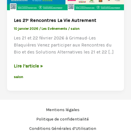
Les 21ᵉ Rencontres La Vie Autrement
10 janvier 2026
/
Les Evénements
/
salon
Les 21 et 22 février 2026 à Grimaud-Les
Blaquières Venez participer aux Rencontres du
Bio et des Solutions Alternatives les 21 et 22 […]
Les
Lire l’article »
21ᵉ
salon
Rencontres
La
Vie
Autrement
Mentions légales
Politique de confidentialité
Conditions Générales d’Utilisation